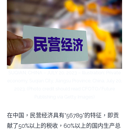
SUQIAN, CHINA – JULY 20, 2023 – Illustration: Private
economy, Suqian City, Jiangsu Province, China, July 20,
2023. (Photo credit should read CFOTO/Future
Publishing via Getty Images)
在中国，民营经济具有“56789”的特征，即贡
献了50%以上的税收，60%以上的国内生产总