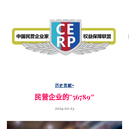
跳
中
国
轉
民
营
至
企
业
內
家
权
容
益
保
障
联
盟
历史贡献+
民营企业的”56789″
2024-02-23