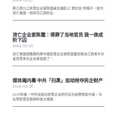
2024-03-27
原江西九江民营企业家陈霆被无端扣上“黑社会”的帽子，如今
流亡美国，和同为江西的企…
流亡企业家陈霆：得罪了当地官员 我一夜成
阶下囚
2024-03-20
流亡美国西雅图的原中国民营企业家陈霆最近联合江西老乡孙
金亮等多位企业家发起了 “…
媒体揭内幕 中共「扫黑」运动抢夺民企财产
2024-03-18
2018年後，中共当局对民营企业的打压与迫害明显升级，马
云等民营互联网科技大佬逐…