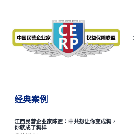
跳
中
国
轉
民
营
至
企
业
內
家
权
容
益
保
障
联
盟
经典案例
江西民营企业家陈霆：中共想让你变成狗，
你就成了狗样