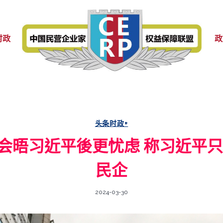
时政
政
头条时政+
会晤习近平後更忧虑 称习近平只
民企
2024-03-30