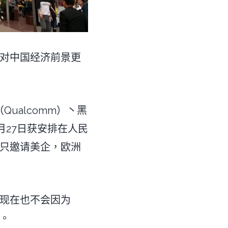
导对中国经济前景更
Qualcomm）丶黑
3月27日获安排在人民
只邀请美企，欧洲
现在也不会因为
。