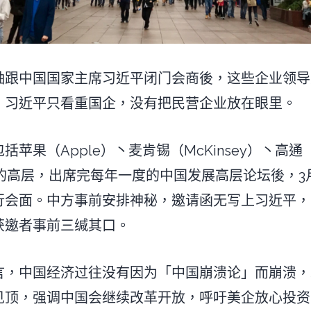
领袖跟中国国家主席习近平闭门会商後，这些企业领
，习近平只看重国企，没有把民营企业放在眼里。
苹果（Apple）丶麦肯锡（McKinsey）丶高通（
ne）的高层，出席完每年一度的中国发展高层论坛後，
行会面。中方事前安排神秘，邀请函无写上习近平，
获邀者事前三缄其口。
言，中国经济过往没有因为「中国崩溃论」而崩溃，
见顶，强调中国会继续改革开放，呼吁美企放心投资