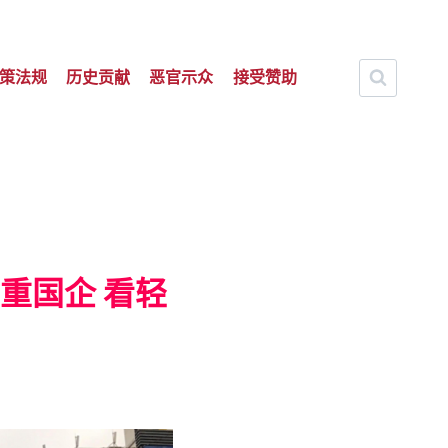
策法规
历史贡献
恶官示众
接受赞助
重国企 看轻