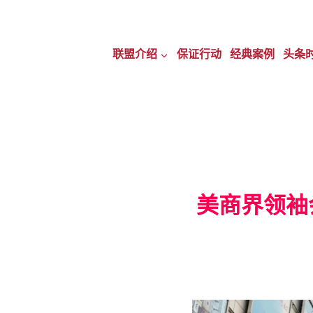
跳
轉
联盟介绍
保证行动
经典案例
头条
至
內
容
美商界领袖