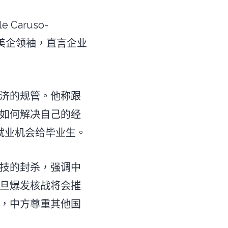
aruso-
与会美企领袖，直言企业
济的规管。他称跟
如何解决自己的经
就业机会给毕业生。
技的封杀，强调中
旦爆发核战将会摧
，中方尊重其他国