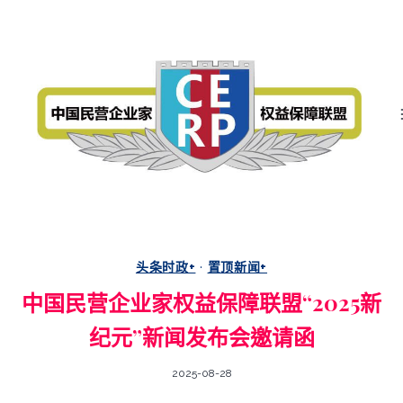
跳
中
国
轉
民
营
至
企
业
內
家
权
容
益
保
障
联
盟
头条时政+
·
置顶新闻+
中国民营企业家权益保障联盟“2025新
纪元”新闻发布会邀请函
2025-08-28