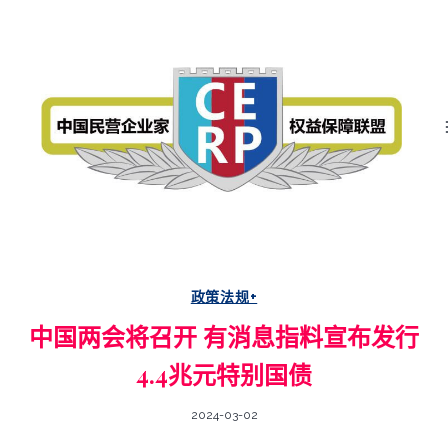
跳
中
国
轉
民
营
至
企
业
內
家
权
容
益
保
障
联
盟
政策法规+
中国两会将召开 有消息指料宣布发行
4.4兆元特别国债
2024-03-02