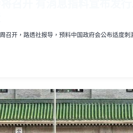
将召开 有消息指料宣布发行4
债
周召开，路透社报导，预料中国政府会公布适度刺