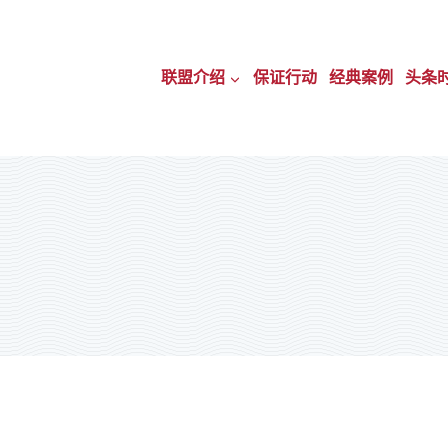
跳
轉
联盟介绍
保证行动
经典案例
头条
至
內
容