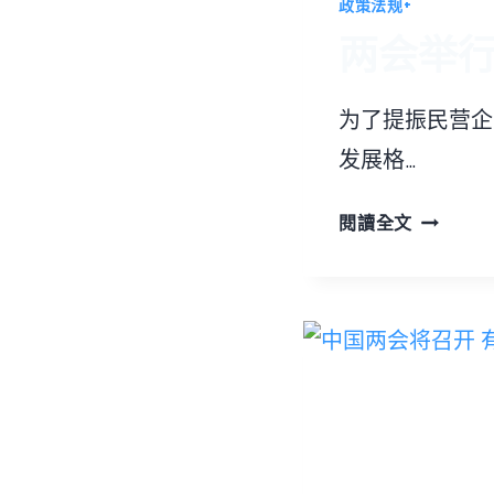
政策法规+
两会举行
为了提振民营企
发展格…
两
閱讀全文
会
举
行
壮
大
经
济
的
法