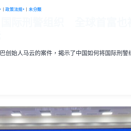
+
|
政策法规+
|
未分類
用国际刑警组织 全球首富也
标
巴创始人马云的案件，揭示了中国如何将国际刑警