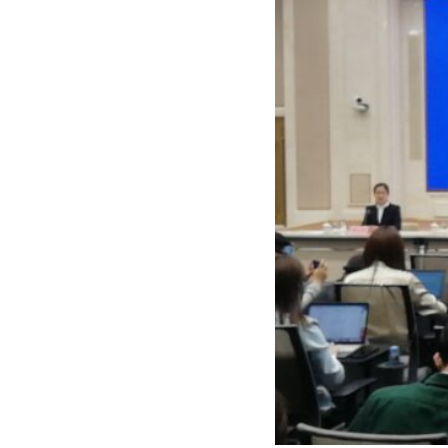
警
组
织
全
球
首
富
也
被
迫
协
助
追
捕
目
标