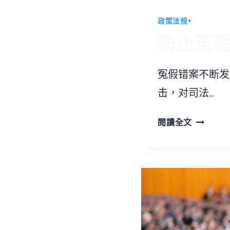
政策法规+
防止冤
冤假错案不断发
击，对司法…
防
閱讀全文
止
冤
假
错
案
五
大