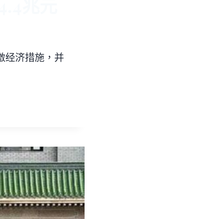
.4兆元
激经济措施，并