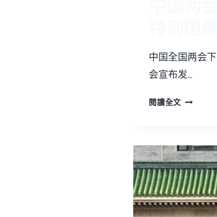
中国两会
特别国
中国全国两会下
会宣布发…
中
閱讀全文
国
两
会
将
召
开
有
消