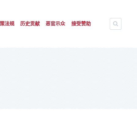
策法规
历史贡献
恶官示众
接受赞助