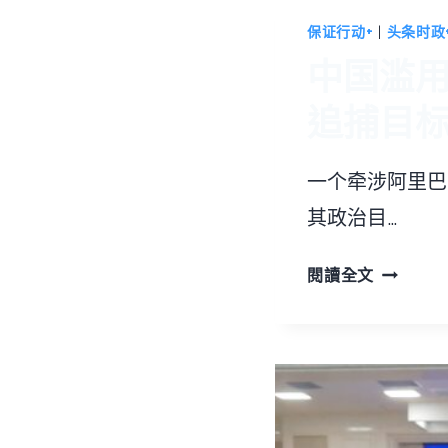
保证行动+
|
头条时政
中国滥
追捕目
一个牵涉阿里巴
其政治目…
中
閱讀全文
国
滥
用
国
际
刑